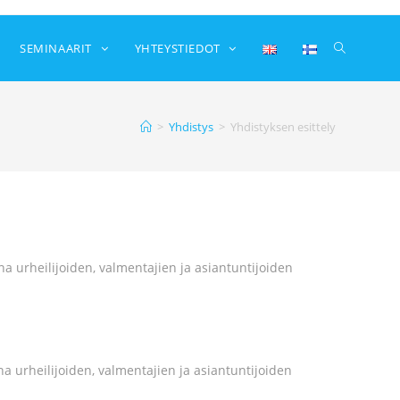
SEMINAARIT
YHTEYSTIEDOT
>
Yhdistys
>
Yhdistyksen esittely
 urheilijoiden, valmentajien ja asiantuntijoiden
 urheilijoiden, valmentajien ja asiantuntijoiden