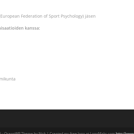
uropean Federation of Sport Psychology) jäsen
isaatioiden kanssa:
imikunta
6 - OceanWP Theme by Nick | Created my free logo at LogoMakr.com
http://ww