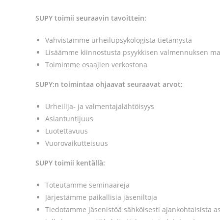
SUPY toimii seuraavin tavoittein:
Vahvistamme urheilupsykologista tietämystä
Lisäämme kiinnostusta psyykkisen valmennuksen ma
Toimimme osaajien verkostona
SUPY:n toimintaa ohjaavat seuraavat arvot:
Urheilija- ja valmentajalähtöisyys
Asiantuntijuus
Luotettavuus
Vuorovaikutteisuus
SUPY toimii kentällä:
Toteutamme seminaareja
Järjestämme paikallisia jäseniltoja
Tiedotamme jäsenistöä sähköisesti ajankohtaisista as