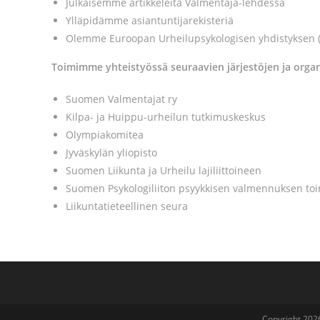
Julkaisemme artikkeleita Valmentaja-lehdessä
Ylläpidämme asiantuntijarekisteriä
Olemme Euroopan Urheilupsykologisen yhdistyksen (E
Toimimme yhteistyössä seuraavien järjestöjen ja organ
Suomen Valmentajat ry
Kilpa- ja Huippu-urheilun tutkimuskeskus
Olympiakomitea
Jyväskylän yliopisto
Suomen Liikunta ja Urheilu lajiliittoineen
Suomen Psykologiliiton psyykkisen valmennuksen to
Liikuntatieteellinen seura
Copyright 202