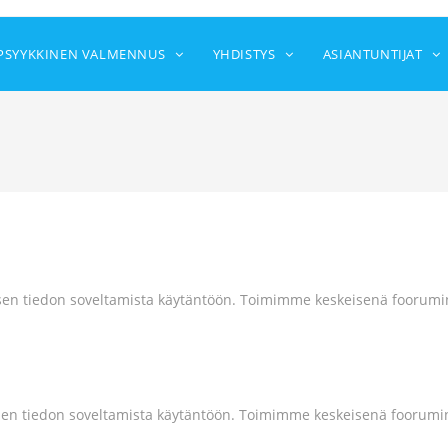
PSYYKKINEN VALMENNUS
YHDISTYS
ASIANTUNTIJAT
en tiedon soveltamista käytäntöön. Toimimme keskeisenä foorumina
en tiedon soveltamista käytäntöön. Toimimme keskeisenä foorumina