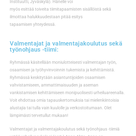
Instituutti, Jyväskylä). Hänelle voi
myös esittää toiveita tiimitapaamisten sisällöistä sekä
ilmoittaa halukkuudestaan pitää esitys
tapaamisen yhteydessä.
Valmentajat ja valmentajakoulutus sekä
työnohjaus -tiimi:
Ryhmässä käsitellään moniulotteisesti valmentajan työn,
osaamisen ja työhyvinvoinnin tukemista ja kehittämistä.
Ryhmässä keskitytään asiantuntijoiden osaamisen
vahvistamiseen, ammattimaisuuden ja aseman
vankistamisen kehittämiseen monipuolisesti urheiluareenalla.
Voit ehdottaa omia tapauskertomuksia tai mielenkiintoisia
alustajia tai tulla vain kuulolle ja verkostoitumaan. Olet
lämpimästi tervetullut mukaan!
Valmentajat ja valmentajakoulutus sekä työnohjaus -tiimiä