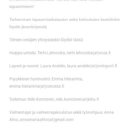
tapaamiseen!
Tarkemman tapaamisaikataulun sekä kokouksien kestolinkin
löydät jäsenkirjeestä.
Tiimien vetäjien yhteystiedot löydät tästä:
Huippu-urheilu: Terhi Lehtoviita, terhi.lehtoviita(at)vrua.fi
Lapset ja nuoret: Laura Andelin, laura.andelin(at)onitsport.fi
Psyykkinen hyvinvointi: Emma Hietarinta,
emma.hietarinta(at)concess.fi
Tutkimus: Niilo Konttinen, niilo.konttinen(at)kihu.fi
Valmentajat ja valmentajakoulutus sekä työnohjaus: Anna
Ahto, annamariaahto(at)gmail.com