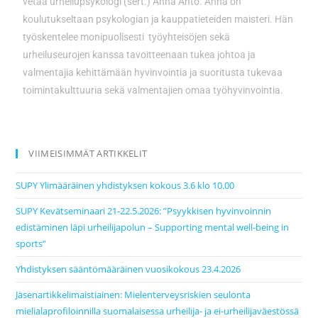
vetää urheilupsykologi (sert.) Anna Ahto. Anna on
koulutukseltaan psykologian ja kauppatieteiden maisteri. Hän
työskentelee monipuolisesti työyhteisöjen sekä
urheiluseurojen kanssa tavoitteenaan tukea johtoa ja
valmentajia kehittämään hyvinvointia ja suoritusta tukevaa
toimintakulttuuria sekä valmentajien omaa työhyvinvointia.
VIIMEISIMMÄT ARTIKKELIT
SUPY Ylimääräinen yhdistyksen kokous 3.6 klo 10.00
SUPY Kevätseminaari 21-22.5.2026: ”Psyykkisen hyvinvoinnin
edistäminen läpi urheilijapolun – Supporting mental well-being in
sports”
Yhdistyksen sääntömääräinen vuosikokous 23.4.2026
Jäsenartikkelimaistiainen: Mielenterveysriskien seulonta
mielialaprofiloinnilla suomalaisessa urheilija- ja ei-urheilijaväestössä