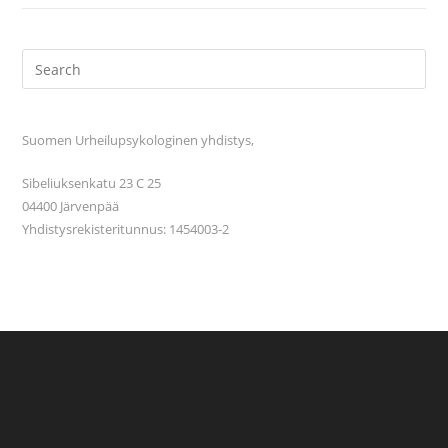
Suomen Urheilupsykologinen yhdistys,
Sibeliuksenkatu 23 C 25
04400 Järvenpää
Yhdistysrekisteritunnus: 1454003-2