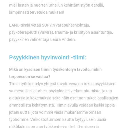
mieli lasten ja nuorten urheilun kehittämistyön äärellä,
lämpimästi tervetuloa mukaan!
LANU-tiimiä vetää SUPY:n varapuheenjohtaja,
psykoterapeutti (Valvira), trauma- ja kriisityön asiantuntija,
psyykkinen valmentaja Laura Andelin.
Psyykkinen hyvinvointi -tiimi:
Mikä on kyseisen tiimin työskentelyn tavoite, mihin
tarpeeseen se vastaa?
Tiimin työskentelyn yhtenä tavoitteena on tukea psyykkisten
valmentajien ja urheilupsykologien verkostoitumista, jakaa
ajatuksia ja kokemuksia sekä näin osaltaan tukea osallistujien
ammatillista kehittymistä. Tiimin avulla voidaan kaikki oppia
jotain uutta, jota voimme viedä mukanamme omaan
työhömme. Verkostoitumisen kautta löytyy usein uusia
näkökulmia omaan työskentelyyn, kehittymiseen ja