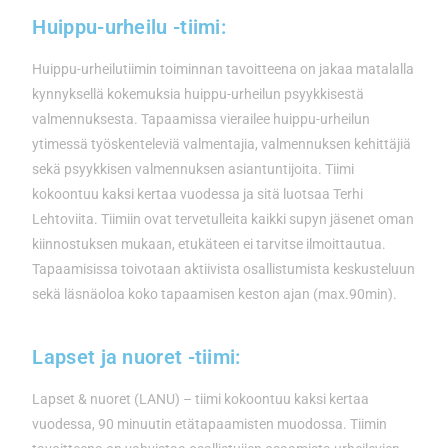
Huippu-urheilu -tiimi:
Huippu-urheilutiimin toiminnan tavoitteena on jakaa matalalla
kynnyksellä kokemuksia huippu-urheilun psyykkisestä
valmennuksesta. Tapaamissa vierailee huippu-urheilun
ytimessä työskenteleviä valmentajia, valmennuksen kehittäjiä
sekä psyykkisen valmennuksen asiantuntijoita. Tiimi
kokoontuu kaksi kertaa vuodessa ja sitä luotsaa Terhi
Lehtoviita. Tiimiin ovat tervetulleita kaikki supyn jäsenet oman
kiinnostuksen mukaan, etukäteen ei tarvitse ilmoittautua.
Tapaamisissa toivotaan aktiivista osallistumista keskusteluun
sekä läsnäoloa koko tapaamisen keston ajan (max.90min).
Lapset ja nuoret -tiimi:
Lapset & nuoret (LANU) – tiimi kokoontuu kaksi kertaa
vuodessa, 90 minuutin etätapaamisten muodossa. Tiimin