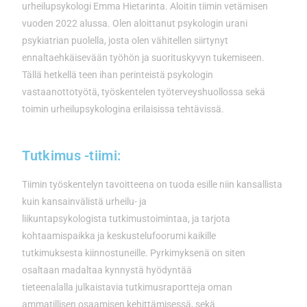
urheilupsykologi Emma Hietarinta. Aloitin tiimin vetämisen
vuoden 2022 alussa. Olen aloittanut psykologin urani
psykiatrian puolella, josta olen vähitellen siirtynyt
ennaltaehkäisevään työhön ja suorituskyvyn tukemiseen.
Tällä hetkellä teen ihan perinteistä psykologin
vastaanottotyötä, työskentelen työterveyshuollossa sekä
toimin urheilupsykologina erilaisissa tehtävissä.
Tutkimus -tiimi:
Tiimin työskentelyn tavoitteena on tuoda esille niin kansallista
kuin kansainvälistä urheilu- ja
liikuntapsykologista tutkimustoimintaa, ja tarjota
kohtaamispaikka ja keskustelufoorumi kaikille
tutkimuksesta kiinnostuneille. Pyrkimyksenä on siten
osaltaan madaltaa kynnystä hyödyntää
tieteenalalla julkaistavia tutkimusraportteja oman
ammatillisen osaamisen kehittämisessä, sekä