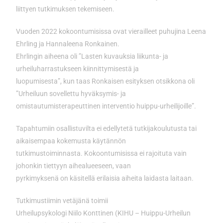
liittyen tutkimuksen tekemiseen.
Vuoden 2022 kokoontumisissa ovat vierailleet puhujina Leena
Ehrling ja Hannaleena Ronkainen.
Ehrlingin aiheena oli ”Lasten kuvauksia liikunta- ja
urheiluharrastukseen kiinnittymisestä ja
luopumisesta”, kun taas Ronkaisen esityksen otsikkona oli
”Urheiluun sovellettu hyväksymis- ja
omistautumisterapeuttinen interventio huippu-urheilijoille”.
Tapahtumiin osallistuvilta ei edellytetä tutkijakoulutusta tai
aikaisempaa kokemusta käytännön
tutkimustoiminnasta. Kokoontumisissa ei rajoituta vain
johonkin tiettyyn aihealueeseen, vaan
pyrkimyksenä on käsitellä erilaisia aiheita laidasta laitaan.
Tutkimustiimin vetäjänä toimii
Urheilupsykologi Niilo Konttinen (KIHU – Huippu-Urheilun