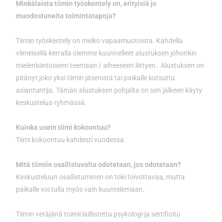
Minkälaista tiimin työskentely on, erityisiä jo
muodostuneita toimintatapoja?
Tiimin työskentely on melko vapaamuotoista. Kahdella
viimeisellä kerralla olemme kuunnelleet alustuksen johonkin
mielenkiintoiseen teemaan / aiheeseen liittyen. Alustuksen on
pitänyt joko yksi tiimin jäsenistä tai paikalle kutsuttu
asiantuntija. Tämän alustuksen pohjalta on sen jälkeen käyty
keskustelua ryhmässä.
Kuinka usein tiimi kokoontuu?
Tiimi kokoontuu kahdesti vuodessa.
Mitä tiimiin osallistuvalta odotetaan, jos odotetaan?
Keskusteluun osallistuminen on toki toivottavaa, mutta
paikalle voi tulla myös vain kuuntelemaan.
Tiimin vetäjänä toimii laillistettu psykologi ja sertifioitu