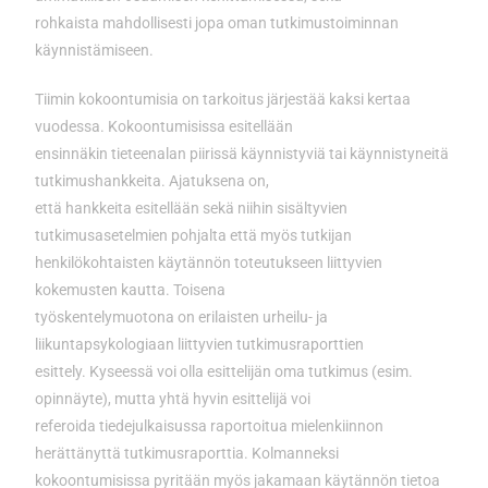
rohkaista mahdollisesti jopa oman tutkimustoiminnan
käynnistämiseen.
Tiimin kokoontumisia on tarkoitus järjestää kaksi kertaa
vuodessa. Kokoontumisissa esitellään
ensinnäkin tieteenalan piirissä käynnistyviä tai käynnistyneitä
tutkimushankkeita. Ajatuksena on,
että hankkeita esitellään sekä niihin sisältyvien
tutkimusasetelmien pohjalta että myös tutkijan
henkilökohtaisten käytännön toteutukseen liittyvien
kokemusten kautta. Toisena
työskentelymuotona on erilaisten urheilu- ja
liikuntapsykologiaan liittyvien tutkimusraporttien
esittely. Kyseessä voi olla esittelijän oma tutkimus (esim.
opinnäyte), mutta yhtä hyvin esittelijä voi
referoida tiedejulkaisussa raportoitua mielenkiinnon
herättänyttä tutkimusraporttia. Kolmanneksi
kokoontumisissa pyritään myös jakamaan käytännön tietoa