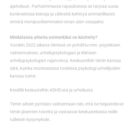
ajatteluun. Parhaimmassa tapauksessa se tarjoaa uusia
konkreettisia keinoja ja välineitä kehittyä ammatillisesti
entistä monipuolisemmaksi oman alan osaajaksi.
Minkälaisia aiheita esimerkiksi on käsitelty?
Vuoden 2022 aikana tiimissä on pohdittu mm. psyykkisen
valmennuksen, urheilupsykologian ja kliinisen
urheilupsykologian rajanvetoa. Keskusteltiin tiimin kanssa
siitä, kuinka moninaisissa rooleissa psykologi urheilijoiden
kanssa toimii.
Kesällä keskusteltiin ADHD:sta ja urheilusta.
Tiimin aiheet pyritään valitsemaan niin, että ne heijastelevat
tiimin jäsenten toiveita ja vastaavat keskusteluissa esille
tulleisiin kysymyksiin.