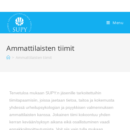
Menu
Ammattilaisten tiimit
>
Ammattilaisten tiimit
Tervetuloa mukaan SUPY:n jäsenille tarkoitettuihin
tiimitapaamisiin, joissa jaetaan tietoa, taitoa ja kokemusta
yhdessä urheilupsykologian ja psyykkisen valmennuksen
ammattilaisten kanssa. Jokainen tiimi kokoontuu yhden
kerran kevään/syksyn aikana eikä osallistuminen vaadi
ennakkoilmoittautumista. Voit siis vain tulla mukaan