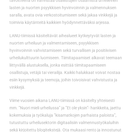
tavoitteena on vahvistaa osallistujien osaamista urheilevien
lasten ja nuorten psyykkisen hyvinvoinnin ja valmennuksen
saralla, avata ovia verkostoitumiseen sekä jakaa vinkkejä ja
toimivia käytänteitä kaikkien hyödynnettäväksi arjessa.
LANU-tiimissä käsiteltävät aihealueet kytkeytyvät lasten ja
nuorten urheiluun ja valmentamiseen, psyykkisen
hyvinvoinnin vahvistamiseen sekä turvallisen ja positiivisen
urheilukulttuurin luomiseen. Tiimitapaamiset alkavat teemaan
liittyvällä alustuksella, jonka esittää tiimitapaamiseen
osallistuja, vetäjä tai vierailija. Kaikki halukkaat voivat nostaa
esiin kysymyksiä ja teemoja, joihin toivoisivat vahvistusta ja
vinkkejä.
Viime vuosien aikana LANU-tiimissä on käsitelty yhteisesti
mm. ”Nuori mieli urheilussa” ja ”Et ole yksin”- hankkeita, jaettu
kokemuksia ja työkaluja ”kisamatkojen parhaista paloista”,
tutustuttu urheilusektorin digitaalisiin valmennustyökaluihin
sekä kirjoitettu blogitekstejä. Ota mukaasi rento ja innostunut