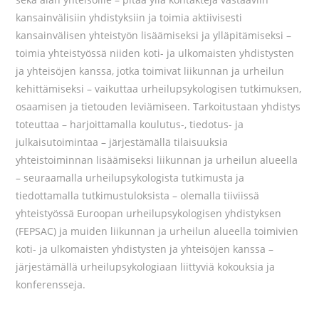
kansainvälisiin yhdistyksiin ja toimia aktiivisesti
kansainvälisen yhteistyön lisäämiseksi ja ylläpitämiseksi –
toimia yhteistyössä niiden koti- ja ulkomaisten yhdistysten
ja yhteisöjen kanssa, jotka toimivat liikunnan ja urheilun
kehittämiseksi – vaikuttaa urheilupsykologisen tutkimuksen,
osaamisen ja tietouden leviämiseen. Tarkoitustaan yhdistys
toteuttaa – harjoittamalla koulutus-, tiedotus- ja
julkaisutoimintaa – järjestämällä tilaisuuksia
yhteistoiminnan lisäämiseksi liikunnan ja urheilun alueella
– seuraamalla urheilupsykologista tutkimusta ja
tiedottamalla tutkimustuloksista – olemalla tiiviissä
yhteistyössä Euroopan urheilupsykologisen yhdistyksen
(FEPSAC) ja muiden liikunnan ja urheilun alueella toimivien
koti- ja ulkomaisten yhdistysten ja yhteisöjen kanssa –
järjestämällä urheilupsykologiaan liittyviä kokouksia ja
konferensseja.