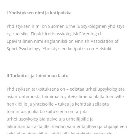
I Yhdistyksen nimi ja kotipaikka
Yhdistyksen nimi on Suomen urheilupsykologinen yhdistys
ry, ruotsiksi Finsk Idrottspsykologisk Förening rf.
Epävirallinen nimi englanniksi on Finnish Association of
Sport Psychology. Yhdistyksen kotipaikka on Helsinki.
II Tarkoitus ja toiminnan laatu
Yhdistyksen tarkoituksena on – edistää urheilupsykologista
asiantuntemusta toimimalla yhteiselimenä alalla toimiville
henkilöille ja yhteisöille – tukea ja kehittää sellaista
toimintaa, jonka tarkoituksena on tarjota
urheilupsykologisia palveluja urheilijoille ja
liikunnanharrastajille, heidän valmentajilleen ja ohjaajilleen
sekä alan yhteisöille – pitää yllä kontakteja vastaaviin