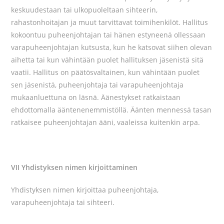
keskuudestaan tai ulkopuoleltaan sihteerin,
rahastonhoitajan ja muut tarvittavat toimihenkilöt. Hallitus
kokoontuu puheenjohtajan tai hänen estyneenä ollessaan
varapuheenjohtajan kutsusta, kun he katsovat siihen olevan
aihetta tai kun vähintään puolet hallituksen jäsenistä sitä
vaatii. Hallitus on päätösvaltainen, kun vähintään puolet
sen jäsenistä, puheenjohtaja tai varapuheenjohtaja
mukaanluettuna on läsnä. Äänestykset ratkaistaan
ehdottomalla ääntenenemmistöllä. Äänten mennessä tasan
ratkaisee puheenjohtajan ääni, vaaleissa kuitenkin arpa.
VII Yhdistyksen nimen kirjoittaminen
Yhdistyksen nimen kirjoittaa puheenjohtaja,
varapuheenjohtaja tai sihteeri.