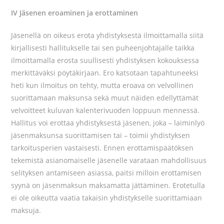
IV Jäsenen eroaminen ja erottaminen
Jäsenellä on oikeus erota yhdistyksestä ilmoittamalla siitä
kirjallisesti hallitukselle tai sen puheenjohtajalle taikka
ilmoittamalla erosta suullisesti yhdistyksen kokouksessa
merkittäväksi pöytäkirjaan. Ero katsotaan tapahtuneeksi
heti kun ilmoitus on tehty, mutta eroava on velvollinen
suorittamaan maksunsa sekä muut näiden edellyttämät
velvoitteet kuluvan kalenterivuoden loppuun mennessä.
Hallitus voi erottaa yhdistyksestä jäsenen, joka – laiminlyö
jäsenmaksunsa suorittamisen tai – toimii yhdistyksen
tarkoitusperien vastaisesti. Ennen erottamispäätöksen
tekemistä asianomaiselle jäsenelle varataan mahdollisuus
selityksen antamiseen asiassa, paitsi milloin erottamisen
syynä on jäsenmaksun maksamatta jättäminen. Erotetulla
ei ole oikeutta vaatia takaisin yhdistykselle suorittamiaan
maksuja.