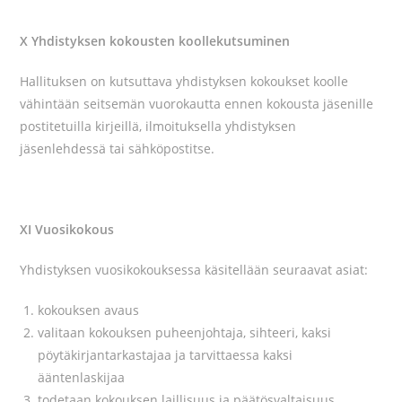
X Yhdistyksen kokousten koollekutsuminen
Hallituksen on kutsuttava yhdistyksen kokoukset koolle
vähintään seitsemän vuorokautta ennen kokousta jäsenille
postitetuilla kirjeillä, ilmoituksella yhdistyksen
jäsenlehdessä tai sähköpostitse.
XI Vuosikokous
Yhdistyksen vuosikokouksessa käsitellään seuraavat asiat:
kokouksen avaus
valitaan kokouksen puheenjohtaja, sihteeri, kaksi
pöytäkirjantarkastajaa ja tarvittaessa kaksi
ääntenlaskijaa
todetaan kokouksen laillisuus ja päätösvaltaisuus