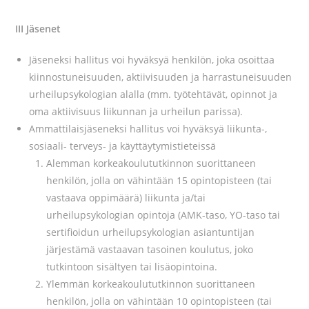
III Jäsenet
Jäseneksi hallitus voi hyväksyä henkilön, joka osoittaa
kiinnostuneisuuden, aktiivisuuden ja harrastuneisuuden
urheilupsykologian alalla (mm. työtehtävät, opinnot ja
oma aktiivisuus liikunnan ja urheilun parissa).
Ammattilaisjäseneksi hallitus voi hyväksyä liikunta-,
sosiaali- terveys- ja käyttäytymistieteissä
Alemman korkeakoulututkinnon suorittaneen
henkilön, jolla on vähintään 15 opintopisteen (tai
vastaava oppimäärä) liikunta ja/tai
urheilupsykologian opintoja (AMK-taso, YO-taso tai
sertifioidun urheilupsykologian asiantuntijan
järjestämä vastaavan tasoinen koulutus, joko
tutkintoon sisältyen tai lisäopintoina.
Ylemmän korkeakoulututkinnon suorittaneen
henkilön, jolla on vähintään 10 opintopisteen (tai