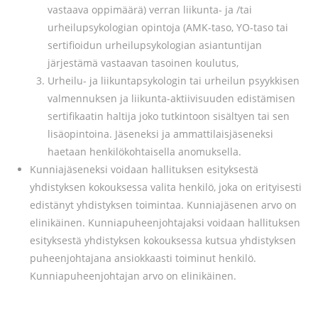
vastaava oppimäärä) verran liikunta- ja /tai
urheilupsykologian opintoja (AMK-taso, YO-taso tai
sertifioidun urheilupsykologian asiantuntijan
järjestämä vastaavan tasoinen koulutus,
Urheilu- ja liikuntapsykologin tai urheilun psyykkisen
valmennuksen ja liikunta-aktiivisuuden edistämisen
sertifikaatin haltija
joko tutkintoon sisältyen tai sen
lisäopintoina. Jäseneksi ja ammattilaisjäseneksi
haetaan henkilökohtaisella anomuksella.
Kunniajäseneksi voidaan hallituksen esityksestä
yhdistyksen kokouksessa valita henkilö, joka on erityisesti
edistänyt yhdistyksen toimintaa. Kunniajäsenen arvo on
elinikäinen. Kunniapuheenjohtajaksi voidaan hallituksen
esityksestä yhdistyksen kokouksessa kutsua yhdistyksen
puheenjohtajana ansiokkaasti toiminut henkilö.
Kunniapuheenjohtajan arvo on elinikäinen.