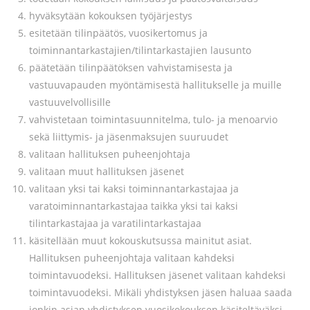
hyväksytään kokouksen työjärjestys
esitetään tilinpäätös, vuosikertomus ja
toiminnantarkastajien/tilintarkastajien lausunto
päätetään tilinpäätöksen vahvistamisesta ja
vastuuvapauden myöntämisestä hallitukselle ja muille
vastuuvelvollisille
vahvistetaan toimintasuunnitelma, tulo- ja menoarvio
sekä liittymis- ja jäsenmaksujen suuruudet
valitaan hallituksen puheenjohtaja
valitaan muut hallituksen jäsenet
valitaan yksi tai kaksi toiminnantarkastajaa ja
varatoiminnantarkastajaa taikka yksi tai kaksi
tilintarkastajaa ja varatilintarkastajaa
käsitellään muut kokouskutsussa mainitut asiat.
Hallituksen puheenjohtaja valitaan kahdeksi
toimintavuodeksi. Hallituksen jäsenet valitaan kahdeksi
toimintavuodeksi. Mikäli yhdistyksen jäsen haluaa saada
jonkin asian yhdistyksen vuosikokouksen käsiteltäväksi,