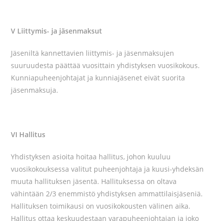
V Liittymis- ja jäsenmaksut
Jäseniltä kannettavien liittymis- ja jäsenmaksujen
suuruudesta päättää vuosittain yhdistyksen vuosikokous.
Kunniapuheenjohtajat ja kunniajäsenet eivät suorita
jäsenmaksuja.
VI Hallitus
Yhdistyksen asioita hoitaa hallitus, johon kuuluu
vuosikokouksessa valitut puheenjohtaja ja kuusi-yhdeksän
muuta hallituksen jäsentä. Hallituksessa on oltava
vähintään 2/3 enemmistö yhdistyksen ammattilaisjäseniä.
Hallituksen toimikausi on vuosikokousten välinen aika.
Hallitus ottaa keskuudestaan varapuheenjohtajan ja joko