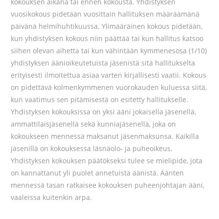
kokouksen aikana tai ennen kokousta. Yhdistyksen
vuosikokous pidetään vuosittain hallituksen määräämänä
päivänä helmihuhtikuussa. Ylimääräinen kokous pidetään,
kun yhdistyksen kokous niin päättää tai kun hallitus katsoo
siihen olevan aihetta tai kun vähintään kymmenesosa (1/10)
yhdistyksen äänioikeutetuista jäsenistä sitä hallitukselta
erityisesti ilmoitettua asiaa varten kirjallisesti vaatii. Kokous
on pidettävä kolmenkymmenen vuorokauden kuluessa siitä,
kun vaatimus sen pitämisestä on esitetty hallitukselle.
Yhdistyksen kokouksissa on yksi ääni jokaisella jäsenellä,
ammattilaisjäsenellä sekä kunniajäsenellä, joka on
kokoukseen mennessä maksanut jäsenmaksunsa. Kaikilla
jäsenillä on kokouksessa läsnäolo- ja puheoikeus.
Yhdistyksen kokouksen päätökseksi tulee se mielipide, jota
on kannattanut yli puolet annetuista äänistä. Äänten
mennessä tasan ratkaisee kokouksen puheenjohtajan ääni,
vaaleissa kuitenkin arpa.