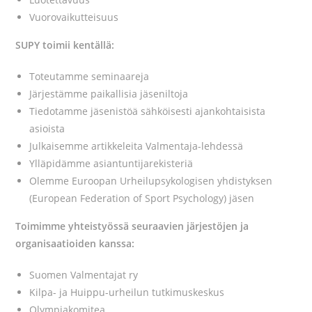
Vuorovaikutteisuus
SUPY toimii kentällä:
Toteutamme seminaareja
Järjestämme paikallisia jäseniltoja
Tiedotamme jäsenistöä sähköisesti ajankohtaisista
asioista
Julkaisemme artikkeleita Valmentaja-lehdessä
Ylläpidämme asiantuntijarekisteriä
Olemme Euroopan Urheilupsykologisen yhdistyksen
(European Federation of Sport Psychology) jäsen
Toimimme yhteistyössä seuraavien järjestöjen ja
organisaatioiden kanssa:
Suomen Valmentajat ry
Kilpa- ja Huippu-urheilun tutkimuskeskus
Olympiakomitea