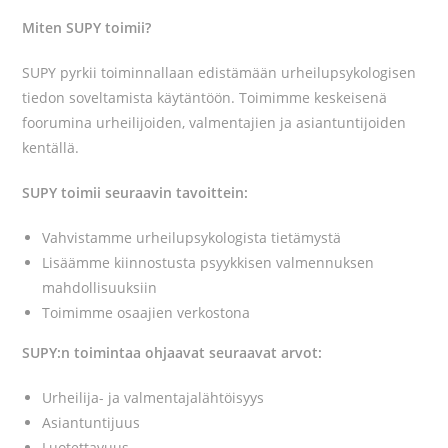
Miten SUPY toimii?
SUPY pyrkii toiminnallaan edistämään urheilupsykologisen
tiedon soveltamista käytäntöön. Toimimme keskeisenä
foorumina urheilijoiden, valmentajien ja asiantuntijoiden
kentällä.
SUPY toimii seuraavin tavoittein:
Vahvistamme urheilupsykologista tietämystä
Lisäämme kiinnostusta psyykkisen valmennuksen
mahdollisuuksiin
Toimimme osaajien verkostona
SUPY:n toimintaa ohjaavat seuraavat arvot:
Urheilija- ja valmentajalähtöisyys
Asiantuntijuus
Luotettavuus