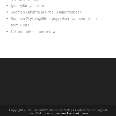
Jyväskylän yliopisto
Suomen Liikunta ja Urheilu lajiliittoineen
Suomen Psykologiliiton psyykkisen valmennuksen
toimikunta
Liikuntatieteellinen seura
Copyright 2026 - OceanWP Theme by Nick | Created my free logo at
LogoMakr.com
http://www.logomakr.com